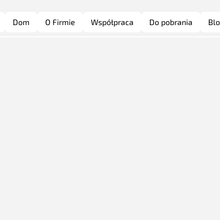
Dom
O Firmie
Współpraca
Do pobrania
Bl