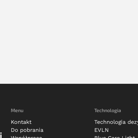
Menu
Technologia
Kontakt
Technologia dez
Do pobrania
EVLN
i
Współpraca
Blue Care Light