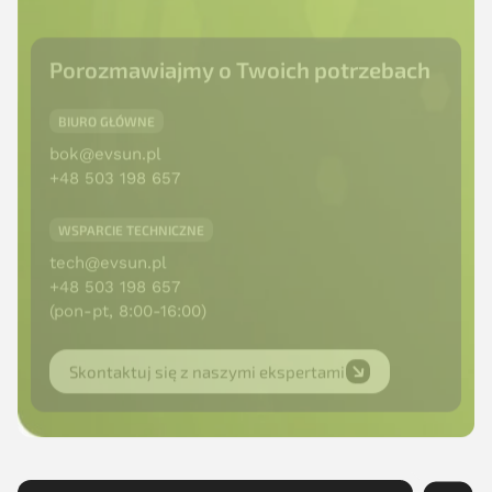
Porozmawiajmy o Twoich potrzebach
BIURO GŁÓWNE
bok@evsun.pl
+48 503 198 657
WSPARCIE TECHNICZNE
tech@evsun.pl
+48 503 198 657
(pon-pt, 8:00-16:00)
Skontaktuj się z naszymi ekspertami