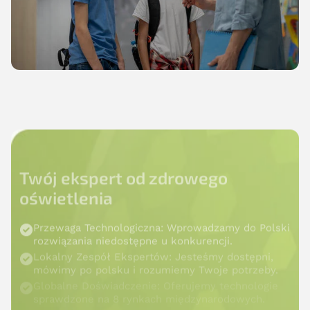
Twój ekspert od zdrowego
oświetlenia
Przewaga Technologiczna: Wprowadzamy do Polski
rozwiązania niedostępne u konkurencji.
Lokalny Zespół Ekspertów: Jesteśmy dostępni,
mówimy po polsku i rozumiemy Twoje potrzeby.
Globalne Doświadczenie: Oferujemy technologie
sprawdzone na 8 rynkach międzynarodowych.